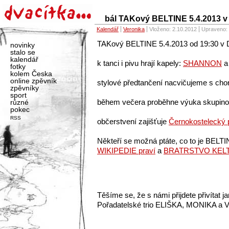
bál TAKový BELTINE 5.4.2013 v
Kalendář
Veronika
Vloženo:
2.10.2012
Upraveno:
TAKový BELTINE 5.4.2013 od 19:30 v 
novinky
stalo se
kalendář
k tanci i pivu hrají kapely:
SHANNON
fotky
kolem Česka
online zpěvník
stylové předtančení nacvičujeme s ch
zpěvníky
sport
různé
během večera proběhne výuka skupino
pokec
RSS
občerstvení zajišťuje
Černokostelecký 
Někteří se možná ptáte, co to je BELT
WIKIPEDIE praví
a
BRATRSTVO KELTŮ
Těšíme se, že s námi přijdete přivítat ja
Pořadatelské trio ELIŠKA, MONIKA a V