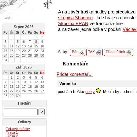
A na závěr troška hudby pro představu a
skupina Shannon
- kde hraje na housle
Login
Skupina BRAN
ve francouzštině
Srpen 2026
a na závěr jedna polka v podání
Václav
Po
Út
St
Čt
Pá
So
Ne
1
2
3
4
5
6
7
8
9
10
11
12
13
14
15
16
17
18
19
20
21
22
23
Štítky:
Bál
TAK
Přidat štítek
24
25
26
27
28
29
30
31
Komentáře
Září 2026
Po
Út
St
Čt
Pá
So
Ne
Přidat komentář…
1
2
3
4
5
6
7
8
9
10
11
12
13
Veronika
14
15
16
17
18
19
20
posílám trošku
polky
. Mohla by se hodit 
21
22
23
24
25
26
27
28
29
30
Hledání
Odkazy
TAK
ové stránky
Trasa 1
Trasa 2