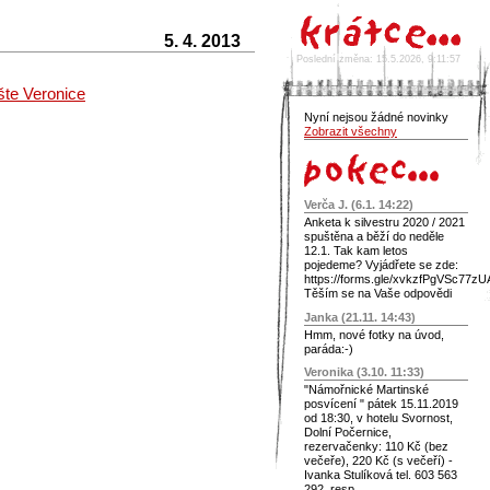
5. 4. 2013
Poslední změna: 15.5.2026, 9:11:57
šte Veronice
Nyní nejsou žádné novinky
Zobrazit všechny
Verča J. (6.1. 14:22)
Anketa k silvestru 2020 / 2021
spuštěna a běží do neděle
12.1. Tak kam letos
pojedeme? Vyjádřete se zde:
https://forms.gle/xvkzfPgVSc77z
Těším se na Vaše odpovědi
Janka (21.11. 14:43)
Hmm, nové fotky na úvod,
paráda:-)
Veronika (3.10. 11:33)
"Námořnické Martinské
posvícení " pátek 15.11.2019
od 18:30, v hotelu Svornost,
Dolní Počernice,
rezervačenky: 110 Kč (bez
večeře), 220 Kč (s večeří) -
Ivanka Stulíková tel. 603 563
292, resp.