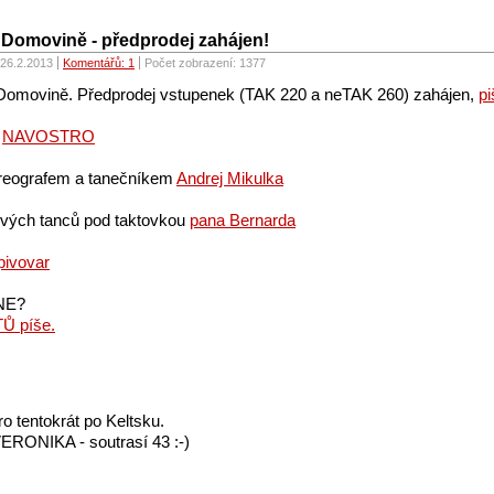
 Domovině - předprodej zahájen!
26.2.2013
Komentářů: 1
Počet zobrazení:
1377
Domovině. Předprodej vstupenek (TAK 220 a neTAK 260) zahájen,
pi
a
NAVOSTRO
oreografem a tanečníkem
Andrej Mikulka
vých tanců pod taktovkou
pana Bernarda
pivovar
INE?
 píše.
ro tentokrát po Keltsku.
ERONIKA - soutrasí 43 :-)