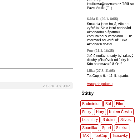
istulikova@seznam.cz Těší se
Pavel Stulík (T1)
Káča R. (29.1. 8:55)
Smazala jsem ho já, věc se
vyřešila. Šlo o letité nedodání
Almanachu a špatnou
komunikaci s Veronikou J. Dle
informací od Verči už Jirka
Almanach dostal.
Petr (21.1. 16:35)
Ještě nedávno tady byl takový
dlouhý příspěvek od Jirky K.
Kdo ho smazal? 8-O:-?
Lilka (27.8. 11:05)
TeoCup je 9. - 11. listopadu.
Vstup do pokecu
20.2.2013 8:51:02
Štítky
Badminton
Bál
Film
Fotky
Hory
Kolem Česka
Lesní hry
S dětmi
Silvestr
Spanilka
Sport
Stezka
TAK
TeoCup
Tisícovky